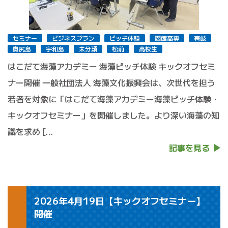
セミナー
ビジネスプラン
ピッチ体験
函館高専
壱岐
奥尻島
宇和島
未分類
松前
高校生
はこだて海藻アカデミー 海藻ピッチ体験 キックオフセミ
ナー開催 一般社団法人 海藻文化振興会は、次世代を担う
若者を対象に「はこだて海藻アカデミー海藻ピッチ体験・
キックオフセミナー」を開催しました。より深い海藻の知
識を求め […
記事を見る
2026年4月19日【キックオフセミナー】
開催